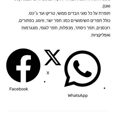
ואט).
תופרת על כל סוגי הבדים ממשי, טריקו ועד ג`ינס.
כולל תפרים השימושיים כמו: תפר ישר, וזיגזג. כפתורים,
רוכסנים, תפר ניסתר, מכפלות, תפר לגומי, מונגרמות
ואפליקציות.
Opens
Opens
Opens
in
in
in
a
a
a
new
new
new
X
window
window
window
Facebook
WhatsApp