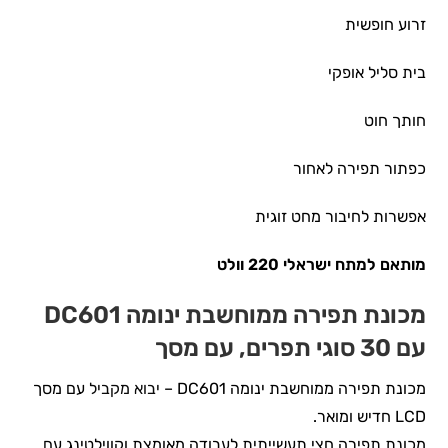
זרוע חופשית
בית סליל אופקי
חותך חוט
כפתור תפירה לאחור
אפשרות לחיבור מחט זוגית
מותאם למתח ישראלי 220 וולט
מכונת תפירה ממוחשבת ינומה DC601
עם 30 סוגי תפרים, עם מסך
מכונת תפירה ממוחשבת ינומה DC601 –
יבוא מקביל
עם מסך
LCD חדיש ומואר.
מכונת תפירה חצי תעשייתית לעבודה מאומצת וקווילטינג,עם