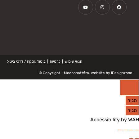
Opens
Opens
Opens
in
in
in
a
a
a
new
new
new
tab
tab
tab
תנאי שימוש
פרטיות
ביטול עסקה / דרכי ביטול
©
Copyright -
Mechonattfira
. website by
iDesignzone
סגור
סגור
Accessibility by WAH