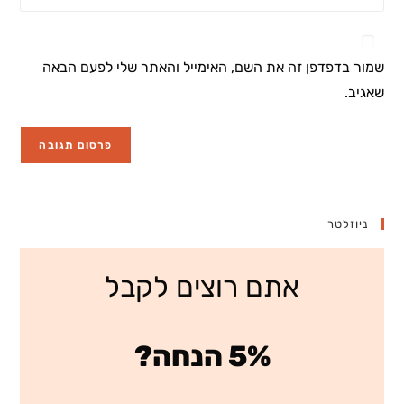
את
משתמש
האלקטרוני
כתובת
כדי
שלך
אתר
להגיב
שמור בדפדפן זה את השם, האימייל והאתר שלי לפעם הבאה
כדי
האינטרנט
להגיב
שאגיב.
שלך
(אופציונלי)
ניוזלטר
אתם רוצים לקבל
5% הנחה?