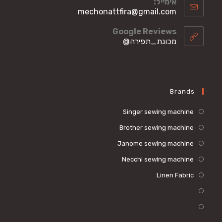
אימייל:
Opens
mechonattfira@gmail.com
in
your
Google Reviews
application
מכונת_תפירה@
Brands
Singer sewing machine
Brother sewing machine
Janome sewing machine
Necchi sewing machine
Linen Fabric