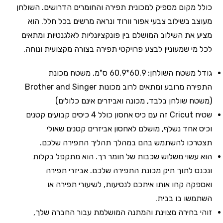
כולל מקום מספיק למכונית תפירה והחומרים הדרושים. השולחן
מעוצב בשילוב צבעי אפור וורוד ונראה מרשים בכל חלל. הוא
מציע את השילוב המושלם בין פונקציונליות לאלגנטיות ומתאים
לכל מי שמעוניין לבצע פרויקטי תפירה בצורה מקצועית ונוחה.
גודל משטח השולחן: 60.9*60.9 ס"מ, משטח מכונת
התפירה מרובע ומתאים לרוב מכונות Brother and Singer
(משטח שולחן בלבד, מכונה ואביזרים אינם כלולים)
שטיח Criсut זה עם כיס אחסון כולל 4 כיסים קבועים קטנים
וכיס אחד נשלף, מושלם לאחסון אביזרים קטנים שאולי
תצטרכו להשתמש בהם במהלך תהליך התפירה שלכם.
הוא עשוי משלוש שכבות של חומר רך. הוא מתקפל בקלות
ונכנס לתוך תיק מכונת התפירה שלכם. אביזרי תפירה
ואספקה קחו אותו איתכם לנסיעות, לשיעורי תפירה או
השתמשו בו בבית.
זוהי בחירה מצוינת והמתנה המושלמת עבור החברה שלך,