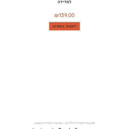
למדידה
₪
139.00
לקנות באמזון
מכונות תפירה לילדים - מכונת תפירה צעצוע