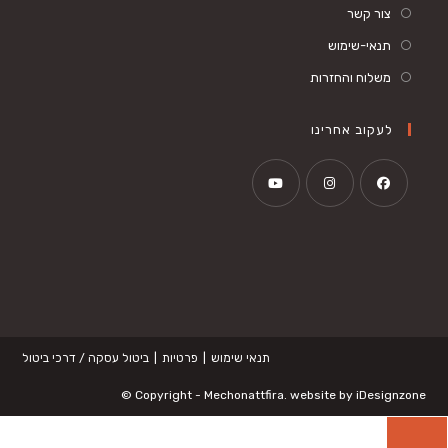
צור קשר
תנאי-שימוש
משלוח והחזרות
לעקוב אחרינו
Opens
Opens
Opens
in
in
in
a
a
a
new
new
new
tab
tab
tab
תנאי שימוש
פרטיות
ביטול עסקה / דרכי ביטול
©
Copyright -
Mechonattfira
. website by
iDesignzone