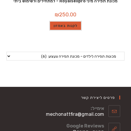
מכונת תפירה מיני Royalsellpro – למתחילים ולשימוש ביתי
₪
250.00
לקנות באמזון
פרטים ליצירת קשר
אימייל:
Opens
mechonattfira@gmail.com
in
your
Google Reviews
application