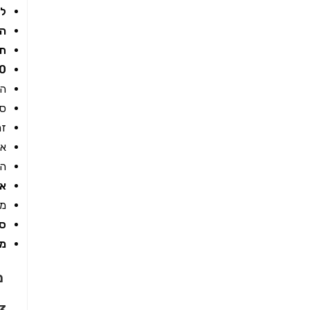
ל
הש
תפ
50 
המ
סו
זמ
אנ
המ
אחר
מו
ספ
מוכר: 
מ