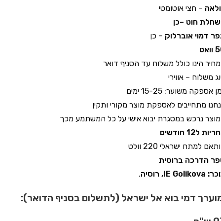
ולאה
– חצי אוטומטי
חלת חוט –כן
ר דמוי אוברלוק
– כן
וואט
חיר הינו כולל משלוח עד הסניף דואר
ג משלוח – אווירי
ן אספקה משוער: 15-25 ימים
חנו מתחייבים לאספקת מוצר מקורי ותקין
וצר נרכש במסגרת יבוא אישי על כל המשתמע מכך
יות ל12 חודשים
תאם למתח ישראלי 220 וולט
ר הדרכה ברוסית
IE Golikova, רוסיה
.
וערך דמי בוא אל ישראל (לתשלום בסניף הדואר):