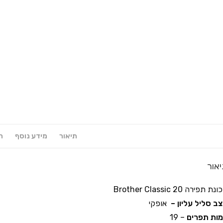
תיאור
מידע נוסף
חו
אור
נת תפירה Brother Classic 20
ב סליל עליון –
אופקי
ות תפרים
– 19