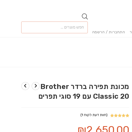
Products
search
ר
התחברות / הרשמה
מכונת תפירה ברדר Brother
Classic 20 עם 19 סוגי תפרים
(חוות דעת לקוח
1
)
1
מדורג
5.00
₪
2,650.00
מתוך 5
מבוסס על