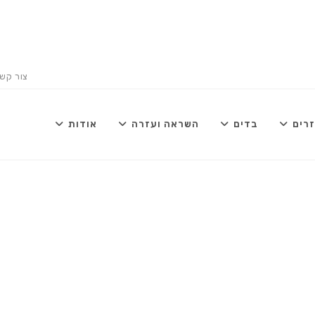
צור קש
רים
בדים
השראה ועזרה
אודות