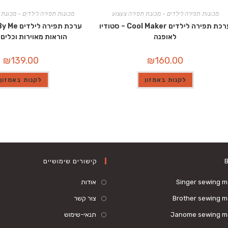
מכונות תפירה לילדים - מכונת תפירה צעצוע
מכונות תפירה לילדים - מכונת 
ערכת תפירה לילדים Cool Maker – סטודיו
לאופנה
הוראות מאוירות וכלים
₪
139.00
₪
160.00
לקנות באמזון
לקנות באמזון
קישורים שימושיים
Singer sewing 
אודות
Brother sewing 
צור קשר
Janome sewing m
תנאי-שימוש