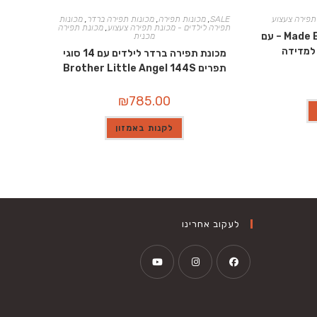
תפירה צעצוע
SALE
,
מכונות תפירה
,
מכונות תפירה ברדר
,
מכונות
תפירה לילדים - מכונת תפירה צעצוע
,
מכונת תפירה
ערכת תפירה לילדים Made By Me – עם
מכנית
 למדידה
מכונת תפירה ברדר לילדים עם 14 סוגי
תפרים Brother Little Angel 144S
₪
785.00
לקנות באמזון
לעקוב אחרינו
Opens
Opens
Opens
in
in
in