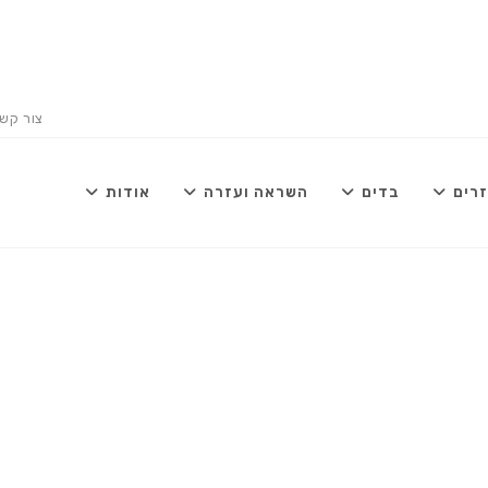
צור קש
רים
בדים
השראה ועזרה
אודות