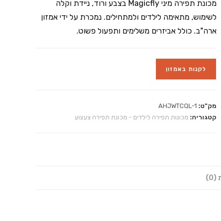
מכונת תפירה מיני Magicfly בצבע ורוד, ניידת וקלה
לשימוש, מתאימה לילדים ולמתחילים. נמכרת על ידי אמזון
ארה"ב. כולל אביזרים משלימים ותפעול פשוט.
לקנות באמזון
מק"ט:
AHJWTCQL-1
קטגוריה:
מכונות תפירה לילדים - מכונת תפירה צעצוע
0)