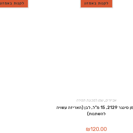
לקנות באמזון
לקנות באמזון
אביזרים
,
שמן למכונת תפירה
שמן סינגר 2129, 15 מ"ל, לבן (האריזה עשויה
להשתנות)
₪
120.00