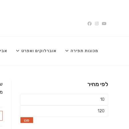
Ski
t
conten
מכונות תפירה
אוברלוקים ואפרט
אביז
לפי מחיר
שמ
מי
מחיר
מינימלי
מחיר
מקסימלי
סנן