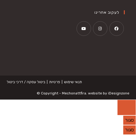
לעקוב אחרינו
Opens
Opens
Opens
in
in
in
a
a
a
new
new
new
tab
tab
tab
תנאי שימוש
פרטיות
ביטול עסקה / דרכי ביטול
©
Copyright -
Mechonattfira
. website by
iDesignzone
סגור
סגור