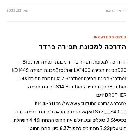
אין תגובות
ינואר 22, 2023
UNCATEGORIZED
הדרכה למכונת תפירה ברדר
ההדרכה למכונות תפירה ברדר:מכונת תפירה Brother
G20מכונת תפירה Brother LX1400‏מכונת תפירה KD144S
Brother‏מכונת תפירה LX17 Brother‏מכונת תפירה L14s
Brother‏מכונת תפירה LS14 Brotherמכונת תפירה
BROTHER דגם
KE14Shttps://www.youtube.com/watch?
v=j3rfSxz__S40:00 הדרכה מלאה למכונת תפירה ברדר
בסיסי0:36 סוללים ומשחילים את החוט התחתון4:43 השחלת
חוט עליון7:22 מתחילים לתפור8:37 כיוון מתח החוט