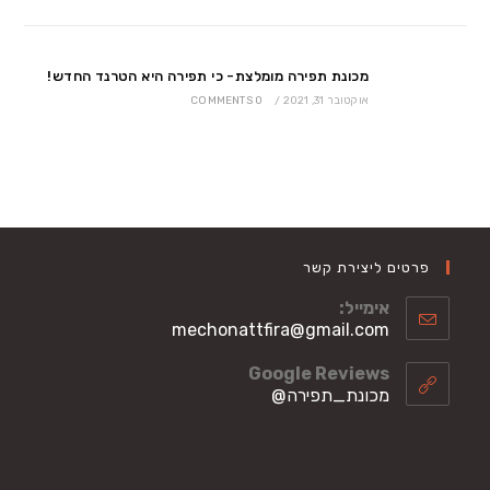
מכונת תפירה מומלצת- כי תפירה היא הטרנד החדש!
אוקטובר 31, 2021
/
0 COMMENTS
פרטים ליצירת קשר
אימייל:
Opens
mechonattfira@gmail.com
in
your
Google Reviews
application
מכונת_תפירה@