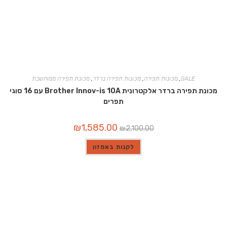
SALE
,
מכונות תפירה
,
מכונות תפירה ברדר
,
מכונת תפירה ממוחשבת
מכונת תפירה ברדר אלקטרונית Brother Innov-is 10A עם 16 סוגי
תפרים
המחיר
המחיר
₪
1,585.00
₪
2,100.00
המקורי
הנוכחי
היה:
הוא:
₪1,585.00.
₪2,100.00.
לקנות באמזון