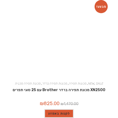
מבצע!
SALE
,
NEW
,
מכונות תפירה
,
מכונות תפירה ברדר
,
מכונת תפירה מכנית
XN2500 מכונת תפירה ברדר Brother עם 25 סוגי תפרים
המחיר
המחיר
₪
825.00
₪
1,470.00
המקורי
הנוכחי
היה:
הוא:
₪825.00.
₪1,470.00.
לקנות באמזון