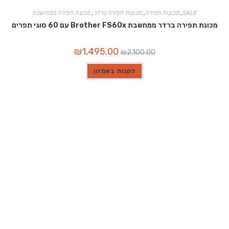
SALE
,
מכונות תפירה
,
מכונות תפירה ברדר
,
מכונת תפירה ממוחשבת
מכונת תפירה ברדר ממחשבת Brother FS60x עם 60 סוגי תפרים
המחיר
המחיר
₪
1,495.00
₪
2,100.00
המקורי
הנוכחי
היה:
הוא:
₪1,495.00.
₪2,100.00.
לקנות באמזון