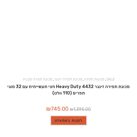
SALE
,
מכונות תפירה
,
מכונת תפירה זינגר
,
מכונת תפירה מכנית
מכונת תפירה זינגר 4432 Heavy Duty חצי תעשייתית עם 32 סוגי
תפרים (110 וולט)
המחיר
המחיר
₪
745.00
₪
1,395.00
המקורי
הנוכחי
היה:
הוא:
₪745.00.
₪1,395.00.
לקנות באמאזון