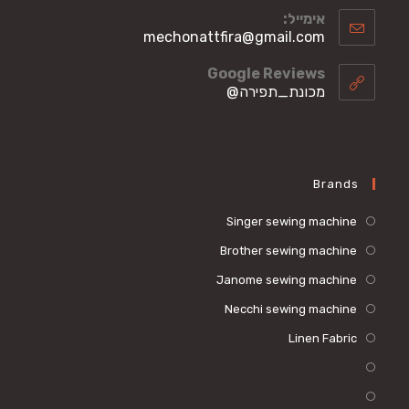
אימייל:
Opens
mechonattfira@gmail.com
in
your
Google Reviews
application
מכונת_תפירה@
Brands
Singer sewing machine
Brother sewing machine
Janome sewing machine
Necchi sewing machine
Linen Fabric