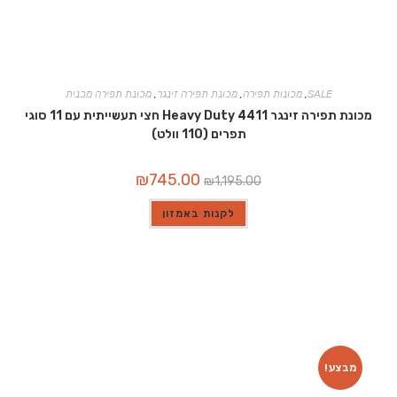
SALE
,
מכונות תפירה
,
מכונת תפירה זינגר
,
מכונת תפירה מכנית
מכונת תפירה זינגר 4411 Heavy Duty חצי תעשייתית עם 11 סוגי
תפרים (110 וולט)
המחיר
המחיר
₪
745.00
₪
1,195.00
המקורי
הנוכחי
היה:
הוא:
₪745.00.
₪1,195.00.
לקנות באמזון
מבצע!