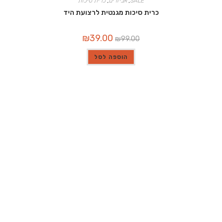
SALE
,
אביזרים
,
כרית סיכות
כרית סיכות מגנטית לרצועת היד
המחיר
המחיר
₪
39.00
₪
99.00
המקורי
הנוכחי
היה:
הוא:
₪39.00.
₪99.00.
הוספה לסל