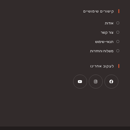
קישורים שימושיים
אודות
צור קשר
תנאי-שימוש
משלוח והחזרות
לעקוב אחרינו
Opens
Opens
Opens
in
in
in
a
a
a
new
new
new
tab
tab
tab