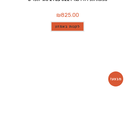
₪
825.00
לקנות באמזון
מבצע!