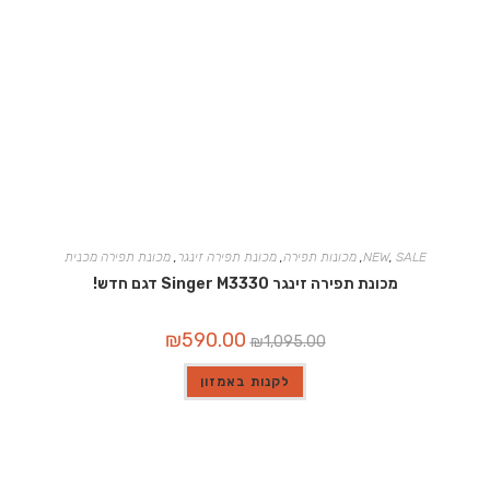
SALE
,
NEW
,
מכונות תפירה
,
מכונת תפירה זינגר
,
מכונת תפירה מכנית
מכונת תפירה זינגר Singer M3330 דגם חדש!
המחיר
המחיר
₪
590.00
₪
1,095.00
המקורי
הנוכחי
היה:
הוא:
₪590.00.
₪1,095.00.
לקנות באמזון