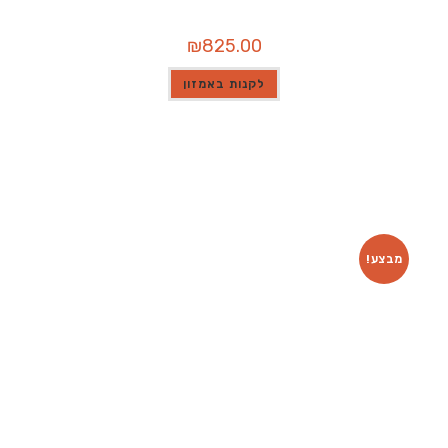
₪
825.00
לקנות באמזון
מבצע!