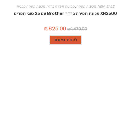
SALE
,
NEW
,
מכונות תפירה
,
מכונות תפירה ברדר
,
מכונת תפירה מכנית
XN2500 מכונת תפירה ברדר Brother עם 25 סוגי תפרים
המחיר
המחיר
₪
825.00
₪
1,470.00
המקורי
הנוכחי
היה:
הוא:
₪825.00.
₪1,470.00.
לקנות באמזון