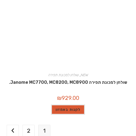
NEW
,
שולחן למכונת תפירה
שולחן למכונת תפירה Janome MC7700, MC8200, MC8900.
₪
929.00
לקנות באמזון
2
1