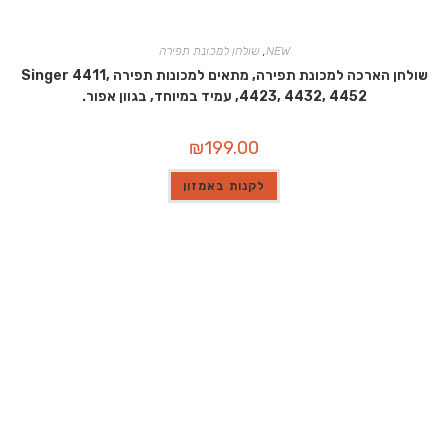
NEW
,
שולחן למכונת תפירה
שולחן הארכה למכונת תפירה, מתאים למכונות תפירה Singer 4411,
4423, 4432, 4452, עמיד במיוחד, בגוון אפור.
₪
199.00
לקנות באמזון