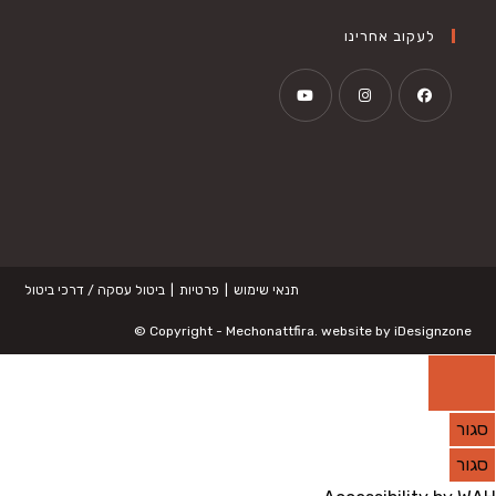
לעקוב אחרינו
Opens
Opens
Opens
in
in
in
a
a
a
new
new
new
tab
tab
tab
תנאי שימוש
פרטיות
ביטול עסקה / דרכי ביטול
©
Copyright -
Mechonattfira
. website by
iDesignzone
סגור
סגור