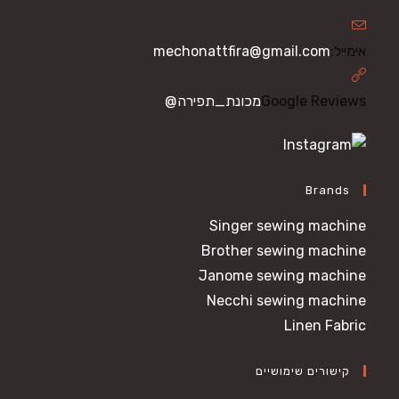
Opens
אימייל:
mechonattfira@gmail.com
in
your
Google Reviews
מכונת_תפירה@
application
Brands
Singer sewing machine
Brother sewing machine
Janome sewing machine
Necchi sewing machine
Linen Fabric
קישורים שימושיים