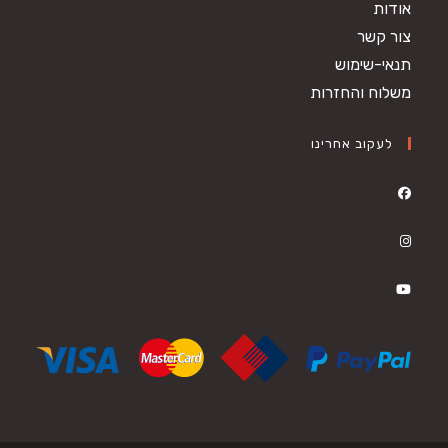
אודות
צור קשר
תנאי-שימוש
משלוח והחזרות
לעקוב אחרינו
Opens
in
Opens
a
in
new
Opens
a
tab
in
new
a
tab
new
tab