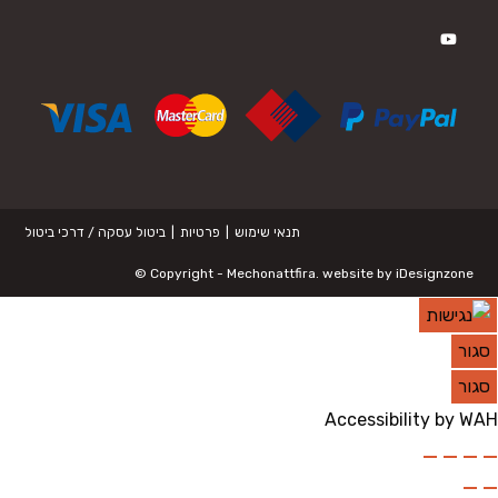
in
new
Opens
a
tab
in
new
a
tab
new
tab
תנאי שימוש
פרטיות
ביטול עסקה / דרכי ביטול
©
Copyright -
Mechonattfira
. website by
iDesignzone
סגור
סגור
Accessibility by WAH